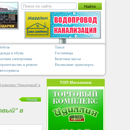
ебель
Такси
дежда и обувь
Гостиницы
ытовая электроника
Билетные кассы
троительство и ремонт
Расписание транспорта
втосервисы
ТОП Магазинов
й комплекс "Присадовый" в
Назад
овый" в