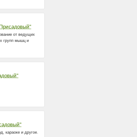
"Присадовый"
ование от ведущих
х групп мышц и
адовый"
исадовый"
д, караоке и другое.