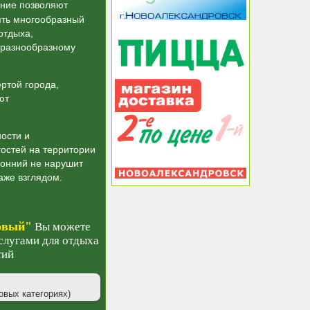
ение позволяют
ть многообразный
отдыха,
 разнообразному
ртой города,
ют
ости и
остей на территории
ронний не нарушит
аже взглядом.
овый"
Вы можете
слугами для отдыха
тий
овых категориях)