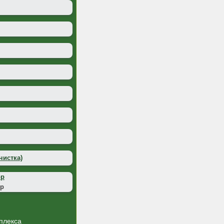
чистка)
ор
ур
плекса