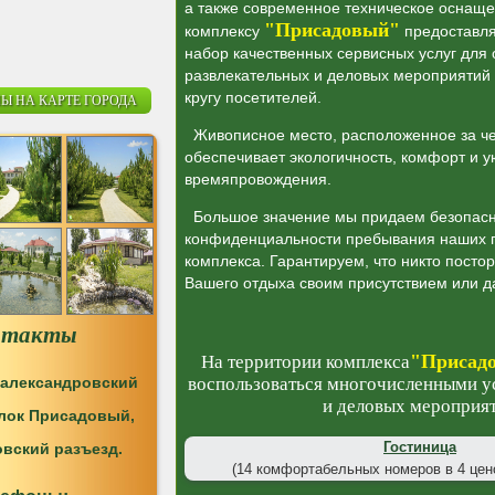
а также современное техническое оснащ
"Присадовый"
комплексу
предоставля
набор качественных сервисных услуг для 
развлекательных и деловых мероприятий
кругу посетителей.
Ы НА КАРТЕ ГОРОДА
Живописное место, расположенное за че
обеспечивает экологичность, комфорт и у
времяпровождения.
Большое значение мы придаем безопасн
конфиденциальности пребывания наших г
комплекса. Гарантируем, что никто посто
Вашего отдыха своим присутствием или д
нтакты
"Присад
На территории комплекса
оалександровский
воспользоваться многочисленными у
и деловых мероприя
елок Присадовый,
Гостиница
вский разъезд.
(14 комфортабельных номеров в 4 цен