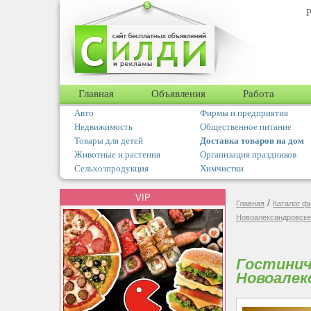
Р
Главная
Объявления
Работа
Авто
Фирмы и предприятия
Недвижимость
Общественное питание
Товары для детей
Доставка товаров на дом
Животные и растения
Организация праздников
Сельхозпродукция
Химчистки
VIP
/
Главная
Каталог ф
Новоалександровске
Гостинич
Новоалек