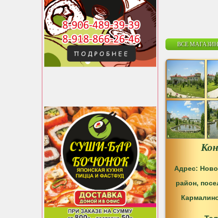
ВСЕ МАГАЗИН
Ко
Адрес: Нов
район, пос
Кармалино