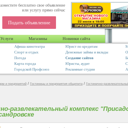
азместите бесплатно свое объявление
или услугу прямо сейчас
Подать объявление
Услуги
Магазины
Новинки сайта
Афиша кинотеатра
Юрист по кредитам
М
Спорт и отдых
Денежные займы и вклады
О
Погода
Создание сайтов
Б
Карта города
Юристы, аудит
С
Городской Профсоюз
Рекламные студии
А
/
/
ирм и предприятий
Гостиницы и предприятия общепита
Гостинично-развлекательны
но-развлекательный комплекс "Присад
сандровске