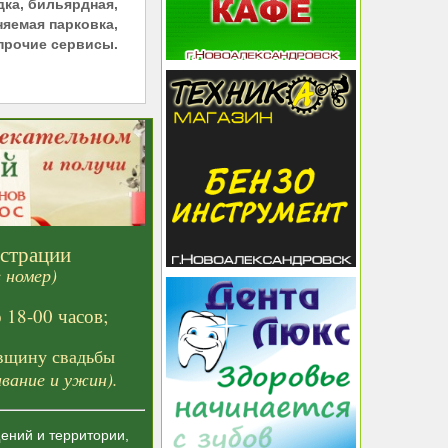
дка, бильярдная,
няемая парковка,
 прочие сервисы.
страции
 номер)
 18-00 часов;
вщину свадьбы
вание и ужин).
ений и территории,