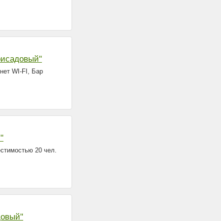
рисадовый"
нет WI-FI, Бар
"
естимостью 20 чел.
довый"