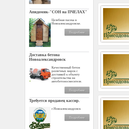
Апидомик-"СОН на ПЧЕЛАХ"
Целебная пасека в
Новоалександровске.
Подробнее
Доставка бетона
Новоалександровск
Качественный бетон
различных марок с
доставкой к объекту
строительства на
автобетоносмесителе.
Подробнее
Требуется продавец кассир.
г.Новоалександровск
Подробнее