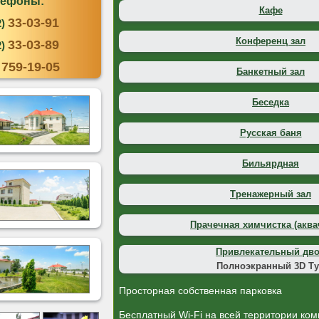
лефоны:
Кафе
33-03-91
)
Конференц зал
33-03-89
)
759-19-05
Банкетный зал
Беседка
Русская баня
Бильярдная
Тренажерный зал
Прачечная химчистка (аква
Привлекательный дв
Полноэкранный 3D Т
Просторная собственная парковка
Бесплатный Wi-Fi на всей территории ком