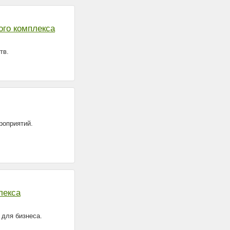
тв.
роприятий.
 для бизнеса.