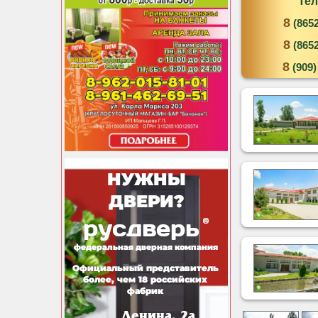
Те
8
(8652
8
(8652
8
(909)